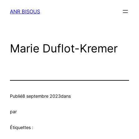
Aller
ANR BISOUS
au
contenu
Marie Duflot-Kremer
Publié
8 septembre 2023
dans
par
Étiquettes :