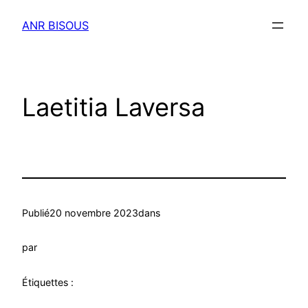
Aller
ANR BISOUS
au
contenu
Laetitia Laversa
Publié
20 novembre 2023
dans
par
Étiquettes :